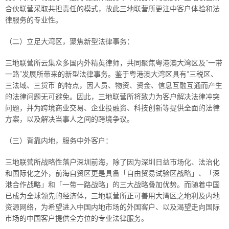
合伙联营采取共担责任的模式，故此三地联营所更注中客户体验和法
律服务的专业性。
（二）立足大湾区，聚焦新型法律事务：
三地联营所云集众多国内外精英律师，共同​​聚焦粤港澳大湾区及“一带
一路”发展所带来的新型法律事务。鉴于粤港澳大湾区具有“三税区、
三法域、三货币”的特点，因人员、物资、资金、信息互融互通而产生
的法律问题无可避免。因此，三地联营所将致力为客户解决法律冲突
问题，并为跨境商业交易、企业投融资、科技创新等提供全面的法律
方案，以及解决当事人之间的跨境争议。
（三）背靠内地，服务中外客户：
三地联营所战略性落户深圳前海，除了因为深圳日益市场化、法治化
和国际化之外，前海自贸区更是具备「自由贸易试验区战略」、「深
港合作战略」和「一带一路战略」的三大战略叠加优势。而随着中国
已成为全球领先的经济体，三地联营所正可善用大湾区之地利及内地
资源网络，为希望进入中国内地市场的外国客户、以及渴望走向国际
市场的中国客户提供全方位的专业法律服务。