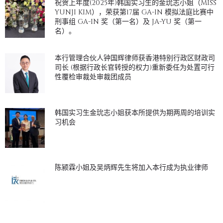
祝贺上年度(2025年)韩国实习生的金玧志小姐（MISS
YUNJI KIM），荣获第17届 GA-IN 模拟法庭比赛中
刑事组 GA-IN 奖（第一名）及 JA-YU 奖（第一
名）。
本行管理合伙人钟国辉律师获香港特别行政区财政司
司长 (根据行政长官转授的权力)重新委任为处置可行
性覆检审裁处审裁团成员
韩国实习生金玧志小姐获本所提供为期两周的培训实
习机会
陈颍霖小姐及吴炳辉先生将加入本行成为执业律师