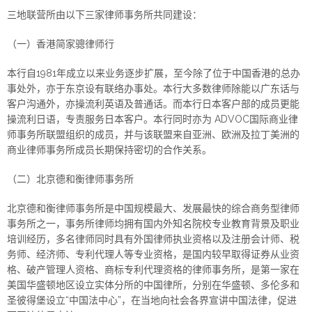
三地联营所由以下三家律师事务所共同建设：
（一）香港简家骢律师行
本行自1981年成立以来业务逐步扩展，至今除了位于中国香港的总办
事处外，亦于东京设有联络办事处。本行大多数律师除能以广东话与
客户沟通外，亦操流利英语及普通话。而本行日本客户部的成员更能
操流利日语，专责服务日本客户。本行同时亦为 ADVOC国际商业律
师事务所联盟组织的成员，并与该联盟来自亚洲、欧洲及拉丁美洲的
商业律师事务所成员长期保持密切的合作关系。
（二）北京德和衡律师事务所
北京德和衡律师事务所是中国规模最大、发展最快的综合商务型律师
事务所之一，事务所律师均拥有国内外知名院校专业教育背景及职业
培训经历，多名律师同时具有外国律师执业资格以及注册会计师、税
务师、经济师、专利代理人等专业资格，是国内较早取得证券从业资
格、破产管理人资格、商标专利代理资格的律师事务所，是第一家在
美国华盛顿地区设立实体分所的中国律所，分别在华盛顿、多伦多和
圣彼得堡设立“中国法中心”，在当地向社会各界宣讲中国法律，促进