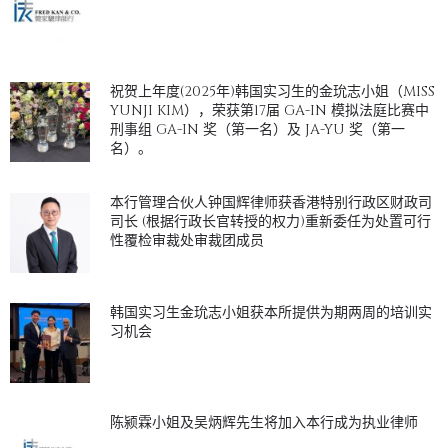
祝贺上年度(2025年)韩国实习生的金玧志小姐（MISS
YUNJI KIM），荣获第17届 GA-IN 模拟法庭比赛中
刑事组 GA-IN 奖（第一名）及 JA-YU 奖（第一
名）。
本行管理合伙人钟国辉律师获香港特别行政区财政司
司长 (根据行政长官转授的权力)重新委任为处置可行
性覆检审裁处审裁团成员
韩国实习生金玧志小姐获本所提供为期两周的培训实
习机会
陈颍霖小姐及吴炳辉先生将加入本行成为执业律师