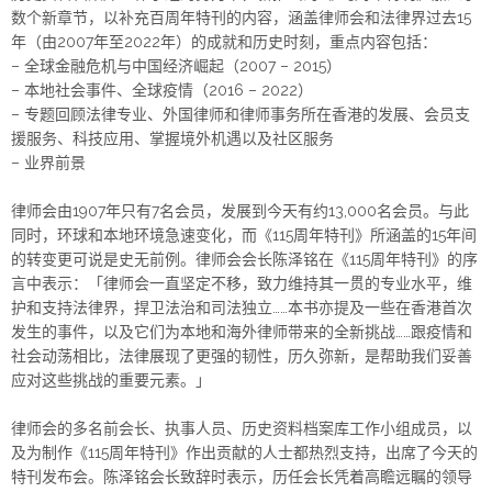
数个新章节，以补充百周年特刊的内容，涵盖律师会和法律界过去15
年（由2007年至2022年）的成就和历史时刻，重点内容包括：
– 全球金融危机与中国经济崛起（2007 – 2015）
– 本地社会事件、全球疫情（2016 – 2022）
– 专题回顾法律专业、外国律师和律师事务所在香港的发展、会员支
援服务、科技应用、掌握境外机遇以及社区服务
– 业界前景
律师会由1907年只有7名会员，发展到今天有约13,000名会员。与此
同时，环球和本地环境急速变化，而《115周年特刊》所涵盖的15年间
的转变更可说是史无前例。律师会会长陈泽铭在《115周年特刊》的序
言中表示：「律师会一直坚定不移，致力维持其一贯的专业水平，维
护和支持法律界，捍卫法治和司法独立……本书亦提及一些在香港首次
发生的事件，以及它们为本地和海外律师带来的全新挑战……跟疫情和
社会动荡相比，法律展现了更强的韧性，历久弥新，是帮助我们妥善
应对这些挑战的重要元素。」
律师会的多名前会长、执事人员、历史资料档案库工作小组成员，以
及为制作《115周年特刊》作出贡献的人士都热烈支持，出席了今天的
特刊发布会。陈泽铭会长致辞时表示，历任会长凭着高瞻远瞩的领导