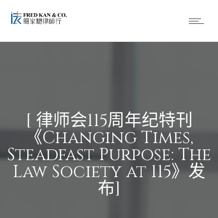
[
律师会115周年纪特刊
《Changing Times,
Steadfast Purpose: The
Law Society at 115》发
布]