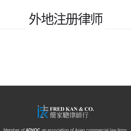
外地注册律师
Member of
ADVOC
, an association of Asian commercial law firms.