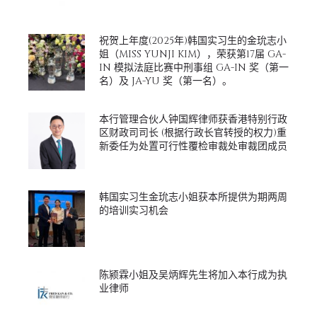
祝贺上年度(2025年)韩国实习生的金玧志小
姐（MISS YUNJI KIM），荣获第17届 GA-
IN 模拟法庭比赛中刑事组 GA-IN 奖（第一
名）及 JA-YU 奖（第一名）。
本行管理合伙人钟国辉律师获香港特别行政
区财政司司长 (根据行政长官转授的权力)重
新委任为处置可行性覆检审裁处审裁团成员
韩国实习生金玧志小姐获本所提供为期两周
的培训实习机会
陈颍霖小姐及吴炳辉先生将加入本行成为执
业律师