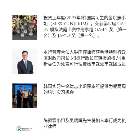
祝贺上年度(2025年)韩国实习生的金玧志小
姐（MISS YUNJI KIM），荣获第17届 GA-
IN 模拟法庭比赛中刑事组 GA-IN 奖（第一
名）及 JA-YU 奖（第一名）。
本行管理合伙人钟国辉律师获香港特别行政
区财政司司长 (根据行政长官转授的权力)重
新委任为处置可行性覆检审裁处审裁团成员
韩国实习生金玧志小姐获本所提供为期两周
的培训实习机会
陈颍霖小姐及吴炳辉先生将加入本行成为执
业律师