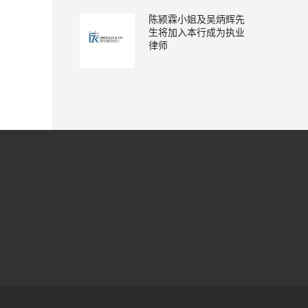
陈颍霖小姐及吴炳辉先
生将加入本行成为执业
律师