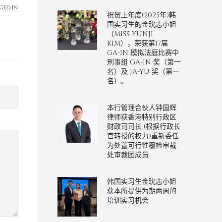
GED IN
祝贺上年度(2025年)韩
国实习生的金玧志小姐
（MISS YUNJI
KIM），荣获第17届
GA-IN 模拟法庭比赛中
刑事组 GA-IN 奖（第一
名）及 JA-YU 奖（第一
名）。
本行管理合伙人钟国辉
律师获香港特别行政区
财政司司长 (根据行政长
官转授的权力)重新委任
为处置可行性覆检审裁
处审裁团成员
韩国实习生金玧志小姐
获本所提供为期两周的
培训实习机会