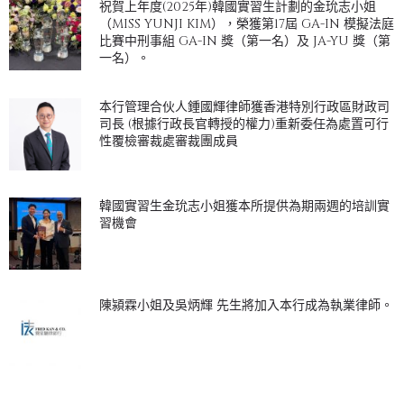
祝賀上年度(2025年)韓國實習生計劃的金玧志小姐
（MISS YUNJI KIM），榮獲第17屆 GA-IN 模擬法庭
比賽中刑事組 GA-IN 獎（第一名）及 JA-YU 獎（第
一名）。
本行管理合伙人鍾國輝律師獲香港特別行政區財政司
司長 (根據行政長官轉授的權力)重新委任為處置可行
性覆檢審裁處審裁團成員
韓國實習生金玧志小姐獲本所提供為期兩週的培訓實
習機會
陳潁霖小姐及吳炳輝 先生將加入本行成為執業律師。