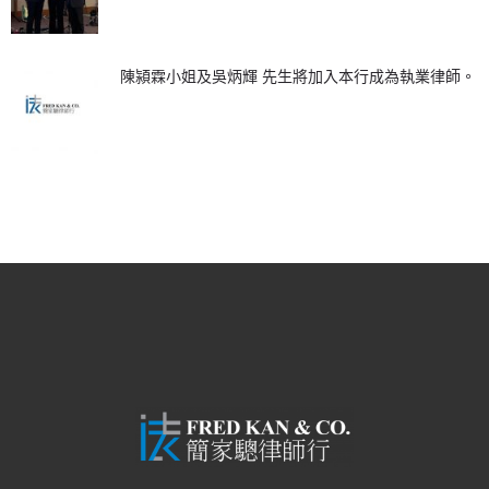
陳潁霖小姐及吳炳輝 先生將加入本行成為執業律師。