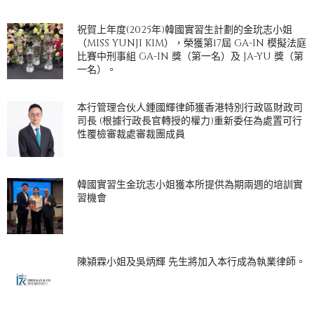
祝賀上年度(2025年)韓國實習生計劃的金玧志小姐
（MISS YUNJI KIM），榮獲第17屆 GA-IN 模擬法庭
比賽中刑事組 GA-IN 獎（第一名）及 JA-YU 獎（第
一名）。
本行管理合伙人鍾國輝律師獲香港特別行政區財政司
司長 (根據行政長官轉授的權力)重新委任為處置可行
性覆檢審裁處審裁團成員
韓國實習生金玧志小姐獲本所提供為期兩週的培訓實
習機會
陳潁霖小姐及吳炳輝 先生將加入本行成為執業律師。