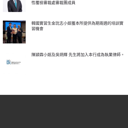
性覆檢審裁處審裁團成員
韓國實習生金玧志小姐獲本所提供為期兩週的培訓實
習機會
陳潁霖小姐及吳炳輝 先生將加入本行成為執業律師。