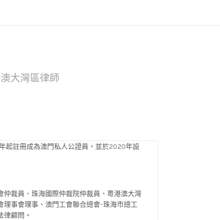
港澳大灣區律師
9年起註冊成為澳門私人公證員，並於2020年設
會仲裁員、珠海國際仲裁院仲裁員、粵港澳大灣
會理事會理事、澳門工會聯合總會-珠海市總工
法律顧問。