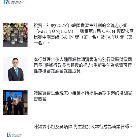
祝賀上年度(2025年)韓國實習生計劃的金玧志小姐
（MISS YUNJI KIM），榮獲第17屆 GA-IN 模擬法庭
比賽中刑事組 GA-IN 獎（第一名）及 JA-YU 獎（第
一名）。
本行管理合伙人鍾國輝律師獲香港特別行政區財政司
司長 (根據行政長官轉授的權力)重新委任為處置可行
性覆檢審裁處審裁團成員
韓國實習生金玧志小姐獲本所提供為期兩週的培訓實
習機會
陳潁霖小姐及吳炳輝 先生將加入本行成為執業律師。