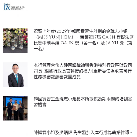
祝賀上年度(2025年)韓國實習生計劃的金玧志小姐
（MISS YUNJI KIM），榮獲第17屆 GA-IN 模擬法庭
比賽中刑事組 GA-IN 獎（第一名）及 JA-YU 獎（第
一名）。
本行管理合伙人鍾國輝律師獲香港特別行政區財政司
司長 (根據行政長官轉授的權力)重新委任為處置可行
性覆檢審裁處審裁團成員
韓國實習生金玧志小姐獲本所提供為期兩週的培訓實
習機會
陳潁霖小姐及吳炳輝 先生將加入本行成為執業律師。