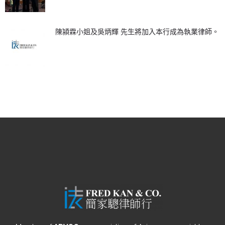
陳潁霖小姐及吳炳輝 先生將加入本行成為執業律師。