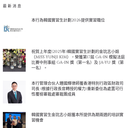
最新消息
本行為韓國實習生計劃2026提供實習職位
祝賀上年度(2025年)韓國實習生計劃的金玧志小姐
（MISS YUNJI KIM），榮獲第17屆 GA-IN 模擬法庭
比賽中刑事組 GA-IN 獎（第一名）及 JA-YU 獎（第
一名）。
本行管理合伙人鍾國輝律師獲香港特別行政區財政司
司長 (根據行政長官轉授的權力)重新委任為處置可行
性覆檢審裁處審裁團成員
韓國實習生金玧志小姐獲本所提供為期兩週的培訓實
習機會