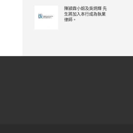
陳潁霖小姐及吳炳輝 先
生將加入本行成為執業
律師。