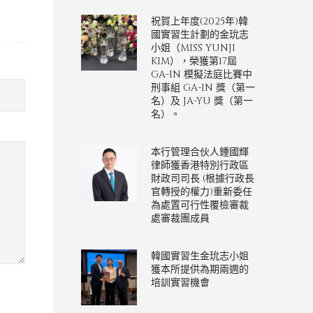
祝賀上年度(2025年)韓
國實習生計劃的金玧志
小姐（MISS YUNJI
KIM），榮獲第17屆
GA-IN 模擬法庭比賽中
刑事組 GA-IN 獎（第一
名）及 JA-YU 獎（第一
名）。
本行管理合伙人鍾國輝
律師獲香港特別行政區
財政司司長 (根據行政長
官轉授的權力)重新委任
為處置可行性覆檢審裁
處審裁團成員
韓國實習生金玧志小姐
獲本所提供為期兩週的
培訓實習機會