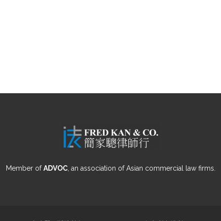
Member of
ADVOC
, an association of Asian commercial law firms.