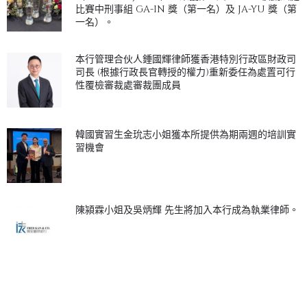
比賽中刑事組 GA-IN 獎（第一名）及 JA-YU 獎（第
一名）。
本行管理合伙人鍾國輝律師獲香港特別行政區財政司
司長 (根據行政長官轉授的權力)重新委任為處置可行
性覆檢審裁處審裁團成員
韓國實習生金玧志小姐獲本所提供為期兩週的培訓實
習機會
陳潁霖小姐及吳炳輝 先生將加入本行成為執業律師。