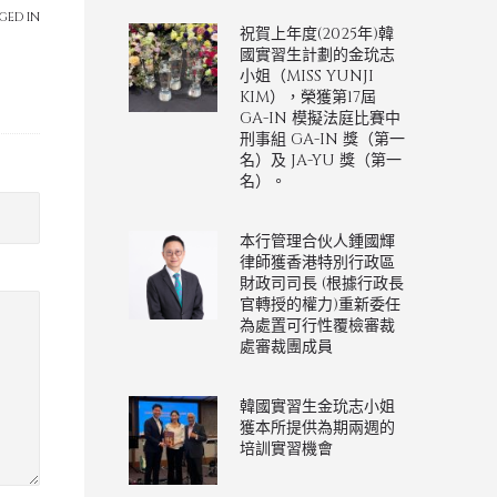
GED IN
祝賀上年度(2025年)韓
國實習生計劃的金玧志
小姐（MISS YUNJI
KIM），榮獲第17屆
GA-IN 模擬法庭比賽中
刑事組 GA-IN 獎（第一
名）及 JA-YU 獎（第一
名）。
本行管理合伙人鍾國輝
律師獲香港特別行政區
財政司司長 (根據行政長
官轉授的權力)重新委任
為處置可行性覆檢審裁
處審裁團成員
韓國實習生金玧志小姐
獲本所提供為期兩週的
培訓實習機會