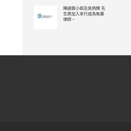
陳潁霖小姐及吳炳輝 先
生將加入本行成為執業
律師。