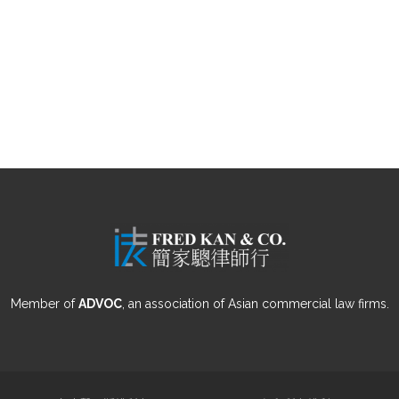
Member of
ADVOC
, an association of Asian commercial law firms.