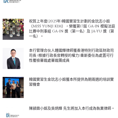
祝賀上年度(2025年)韓國實習生計劃的金玧志小姐
（MISS YUNJI KIM），榮獲第17屆 GA-IN 模擬法庭
比賽中刑事組 GA-IN 獎（第一名）及 JA-YU 獎（第
一名）。
本行管理合伙人鍾國輝律師獲香港特別行政區財政司
司長 (根據行政長官轉授的權力)重新委任為處置可行
性覆檢審裁處審裁團成員
韓國實習生金玧志小姐獲本所提供為期兩週的培訓實
習機會
陳潁霖小姐及吳炳輝 先生將加入本行成為執業律師。