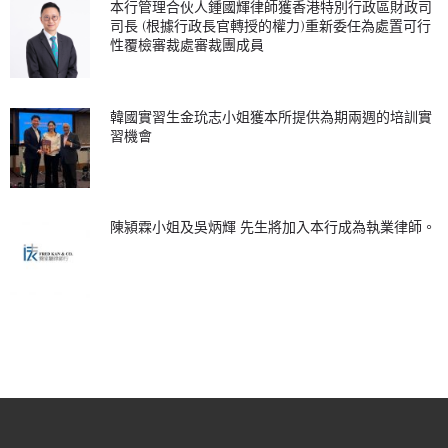
本行管理合伙人鍾國輝律師獲香港特別行政區財政司
司長 (根據行政長官轉授的權力)重新委任為處置可行
性覆檢審裁處審裁團成員
韓國實習生金玧志小姐獲本所提供為期兩週的培訓實
習機會
陳潁霖小姐及吳炳輝 先生將加入本行成為執業律師。