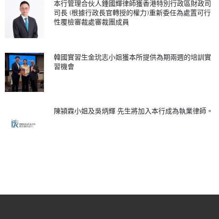
本行管理合伙人鍾國輝律師獲香港特別行政區財政司
司長 (根據行政長官轉授的權力)重新委任為處置可行
性覆檢審裁處審裁團成員
韓國實習生金玧志小姐獲本所提供為期兩週的培訓實
習機會
陳潁霖小姐及吳炳輝 先生將加入本行成為執業律師。