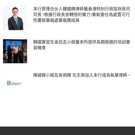
本行管理合伙人鍾國輝律師獲香港特別行政區財政司
司長 (根據行政長官轉授的權力)重新委任為處置可行
性覆檢審裁處審裁團成員
韓國實習生金玧志小姐獲本所提供為期兩週的培訓實
習機會
陳潁霖小姐及吳炳輝 先生將加入本行成為執業律師。