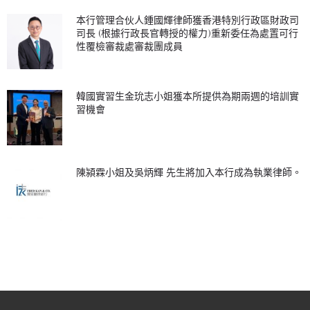
本行管理合伙人鍾國輝律師獲香港特別行政區財政司
司長 (根據行政長官轉授的權力)重新委任為處置可行
性覆檢審裁處審裁團成員
韓國實習生金玧志小姐獲本所提供為期兩週的培訓實
習機會
陳潁霖小姐及吳炳輝 先生將加入本行成為執業律師。