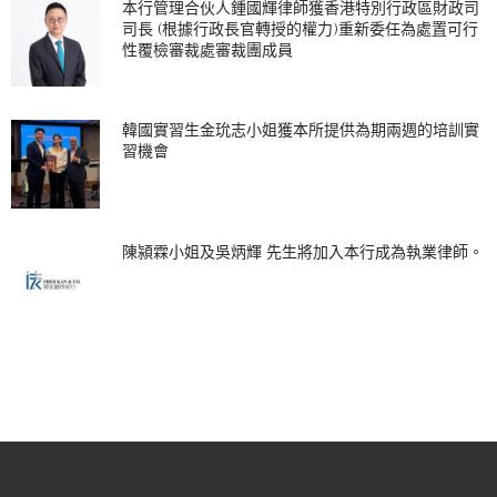
本行管理合伙人鍾國輝律師獲香港特別行政區財政司
司長 (根據行政長官轉授的權力)重新委任為處置可行
性覆檢審裁處審裁團成員
韓國實習生金玧志小姐獲本所提供為期兩週的培訓實
習機會
陳潁霖小姐及吳炳輝 先生將加入本行成為執業律師。