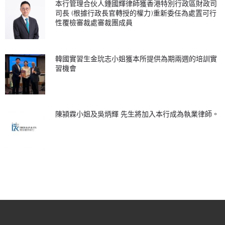
本行管理合伙人鍾國輝律師獲香港特別行政區財政司
司長 (根據行政長官轉授的權力)重新委任為處置可行
性覆檢審裁處審裁團成員
韓國實習生金玧志小姐獲本所提供為期兩週的培訓實
習機會
陳潁霖小姐及吳炳輝 先生將加入本行成為執業律師。