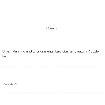
Home
Urban Planning and Environmental Law Quarterly autumn96_zh-
tw
TAGGED IN