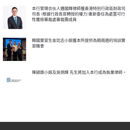
本行管理合伙人鍾國輝律師獲香港特別行政區財政司
司長 (根據行政長官轉授的權力)重新委任為處置可行
性覆檢審裁處審裁團成員
韓國實習生金玧志小姐獲本所提供為期兩週的培訓實
習機會
陳潁霖小姐及吳炳輝 先生將加入本行成為執業律師。