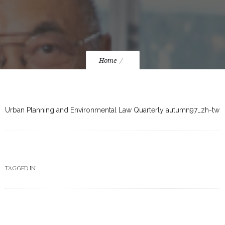
Home
Urban Planning and Environmental Law Quarterly autumn97_zh-tw
TAGGED IN