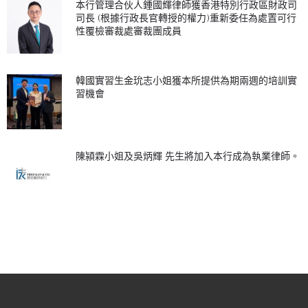
本行管理合伙人鍾國輝律師獲香港特別行政區財政司
司長 (根據行政長官轉授的權力)重新委任為處置可行
性覆檢審裁處審裁團成員
韓國實習生金玧志小姐獲本所提供為期兩週的培訓實
習機會
陳潁霖小姐及吳炳輝 先生將加入本行成為執業律師。